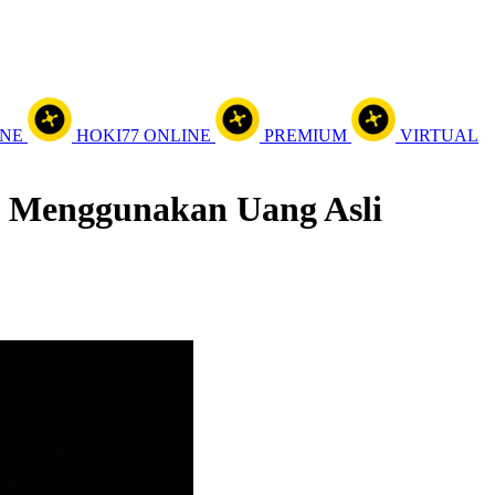
INE
HOKI77 ONLINE
PREMIUM
VIRTUAL
 Menggunakan Uang Asli