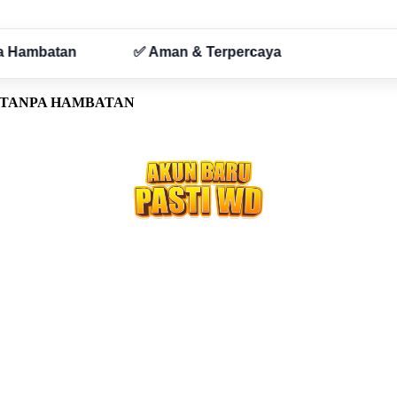
ya
 TANPA HAMBATAN